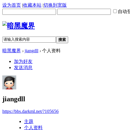
设为首页
|
收藏本站
|
切换到宽版
自动
搜索
暗黑魔界
›
jiangdll
›
个人资料
加为好友
发送消息
jiangdll
https://bbs.darkml.net/?105656
主题
个人资料