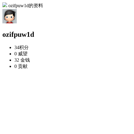
ozifpuw1d的资料
ozifpuw1d
34
积分
0
威望
32
金钱
0
贡献