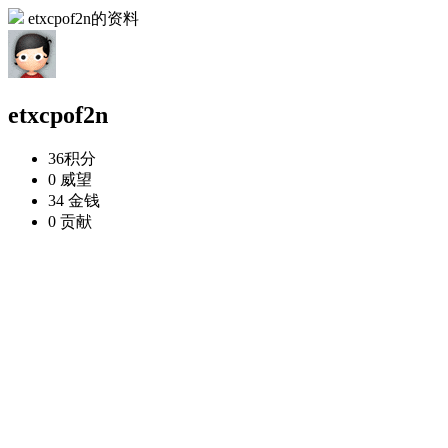
etxcpof2n的资料
etxcpof2n
36
积分
0
威望
34
金钱
0
贡献