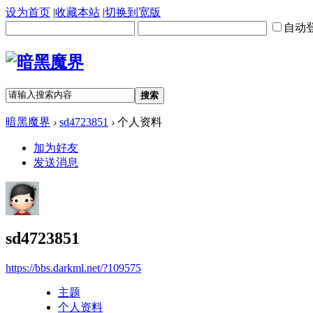
设为首页
|
收藏本站
|
切换到宽版
自动
搜索
暗黑魔界
›
sd4723851
›
个人资料
加为好友
发送消息
sd4723851
https://bbs.darkml.net/?109575
主题
个人资料