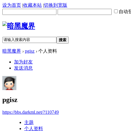
设为首页
|
收藏本站
|
切换到宽版
自动
搜索
暗黑魔界
›
pgisz
›
个人资料
加为好友
发送消息
pgisz
https://bbs.darkml.net/?110749
主题
个人资料