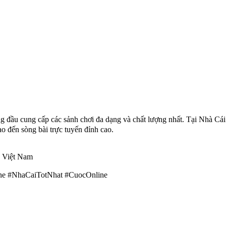
àng đầu cung cấp các sảnh chơi đa dạng và chất lượng nhất. Tại Nhà C
ao đến sòng bài trực tuyến đỉnh cao.
, Việt Nam
ne #NhaCaiTotNhat #CuocOnline