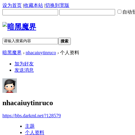
设为首页
|
收藏本站
|
切换到宽版
自动
搜索
暗黑魔界
›
nhacaiuytinruco
›
个人资料
加为好友
发送消息
nhacaiuytinruco
https://bbs.darkml.net/?128579
主题
个人资料