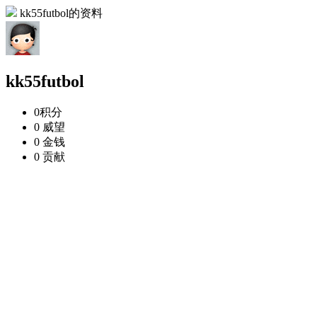
kk55futbol的资料
kk55futbol
0
积分
0
威望
0
金钱
0
贡献