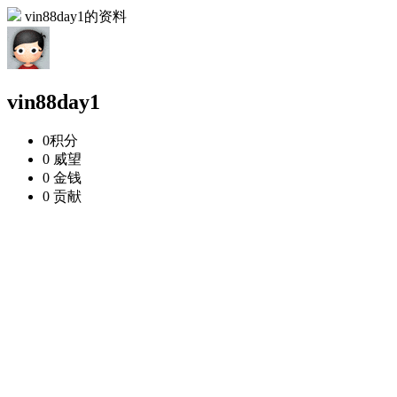
vin88day1的资料
vin88day1
0
积分
0
威望
0
金钱
0
贡献