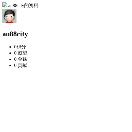
au88city的资料
au88city
0
积分
0
威望
0
金钱
0
贡献