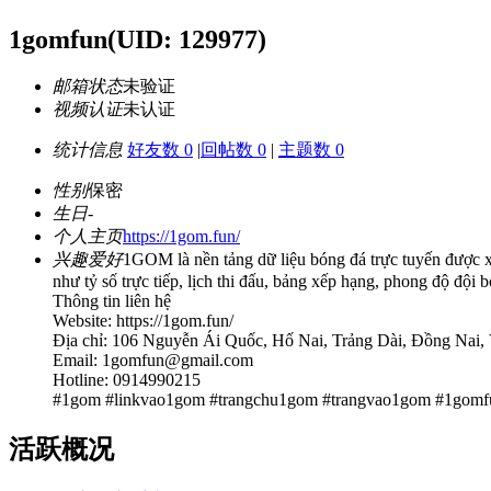
1gomfun
(UID: 129977)
邮箱状态
未验证
视频认证
未认证
统计信息
好友数 0
|
回帖数 0
|
主题数 0
性别
保密
生日
-
个人主页
https://1gom.fun/
兴趣爱好
1GOM là nền tảng dữ liệu bóng đá trực tuyến được x
như tỷ số trực tiếp, lịch thi đấu, bảng xếp hạng, phong độ đội 
Thông tin liên hệ
Website: https://1gom.fun/
Địa chỉ: 106 Nguyễn Ái Quốc, Hố Nai, Trảng Dài, Đồng Nai,
Email: 1gomfun@gmail.com
Hotline: 0914990215
#1gom #linkvao1gom #trangchu1gom #trangvao1gom #1gomf
活跃概况