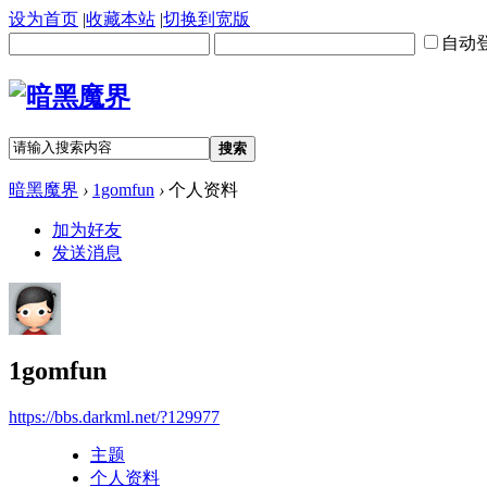
设为首页
|
收藏本站
|
切换到宽版
自动
搜索
暗黑魔界
›
1gomfun
›
个人资料
加为好友
发送消息
1gomfun
https://bbs.darkml.net/?129977
主题
个人资料