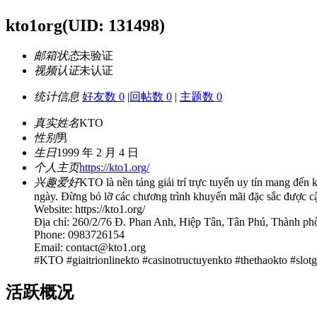
kto1org
(UID: 131498)
邮箱状态
未验证
视频认证
未认证
统计信息
好友数 0
|
回帖数 0
|
主题数 0
真实姓名
KTO
性别
男
生日
1999 年 2 月 4 日
个人主页
https://kto1.org/
兴趣爱好
KTO là nền tảng giải trí trực tuyến uy tín mang đến 
ngày. Đừng bỏ lỡ các chương trình khuyến mãi đặc sắc được cập 
Website: https://kto1.org/
Địa chỉ: 260/2/76 Đ. Phan Anh, Hiệp Tân, Tân Phú, Thành p
Phone: 0983726154
Email: contact@kto1.org
#KTO #giaitrionlinekto #casinotructuyenkto #thethaokto #slo
活跃概况