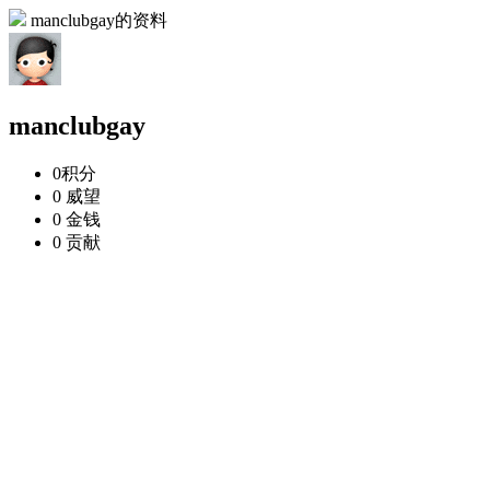
manclubgay的资料
manclubgay
0
积分
0
威望
0
金钱
0
贡献