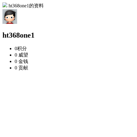
ht368one1的资料
ht368one1
0
积分
0
威望
0
金钱
0
贡献