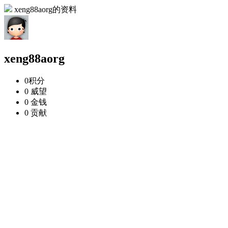
xeng88aorg的资料
xeng88aorg
0
积分
0
威望
0
金钱
0
贡献