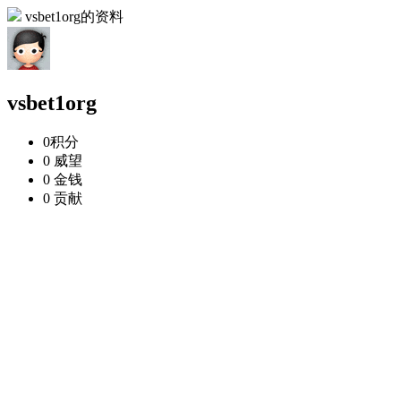
vsbet1org的资料
vsbet1org
0
积分
0
威望
0
金钱
0
贡献