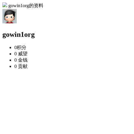
gowin1org的资料
gowin1org
0
积分
0
威望
0
金钱
0
贡献