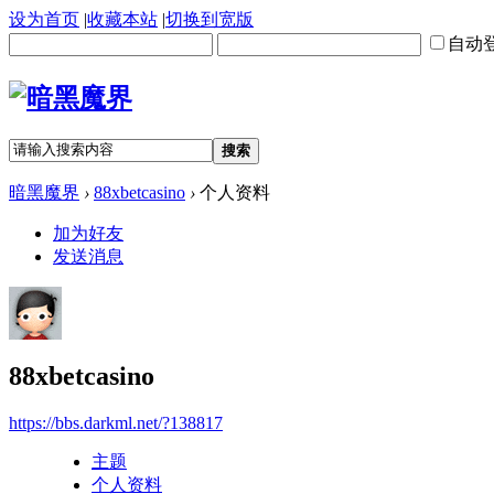
设为首页
|
收藏本站
|
切换到宽版
自动
搜索
暗黑魔界
›
88xbetcasino
›
个人资料
加为好友
发送消息
88xbetcasino
https://bbs.darkml.net/?138817
主题
个人资料