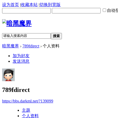
设为首页
|
收藏本站
|
切换到宽版
自动
搜索
暗黑魔界
›
789fdirect
›
个人资料
加为好友
发送消息
789fdirect
https://bbs.darkml.net/?139099
主题
个人资料