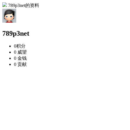
789p3net的资料
789p3net
0
积分
0
威望
0
金钱
0
贡献