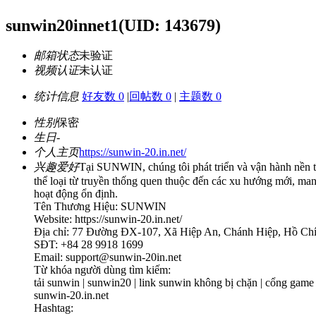
sunwin20innet1
(UID: 143679)
邮箱状态
未验证
视频认证
未认证
统计信息
好友数 0
|
回帖数 0
|
主题数 0
性别
保密
生日
-
个人主页
https://sunwin-20.in.net/
兴趣爱好
Tại SUNWIN, chúng tôi phát triển và vận hành nền tả
thể loại từ truyền thống quen thuộc đến các xu hướng mới, mang
hoạt động ổn định.
Tên Thương Hiệu: SUNWIN
Website: https://sunwin-20.in.net/
Địa chỉ: 77 Đường ĐX-107, Xã Hiệp An, Chánh Hiệp, Hồ Ch
SĐT: +84 28 9918 1699
Email: support@sunwin-20in.net
Từ khóa người dùng tìm kiếm:
tải sunwin | sunwin20 | link sunwin không bị chặn | cổng game 
sunwin-20.in.net
Hashtag: