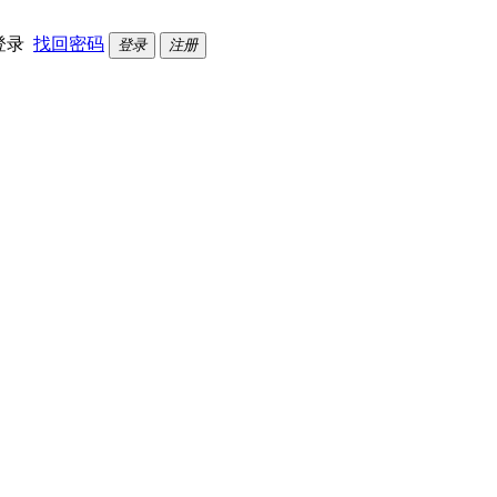
登录
找回密码
登录
注册