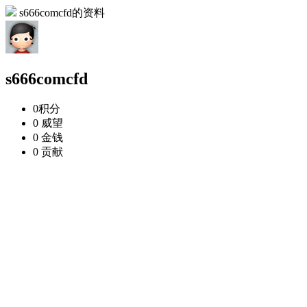
s666comcfd的资料
s666comcfd
0
积分
0
威望
0
金钱
0
贡献