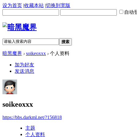
设为首页
|
收藏本站
|
切换到宽版
自动
搜索
暗黑魔界
›
soikeoxxx
›
个人资料
加为好友
发送消息
soikeoxxx
https://bbs.darkml.net/?156818
主题
个人资料