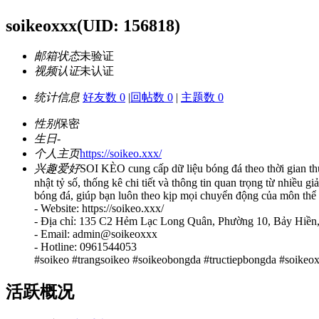
soikeoxxx
(UID: 156818)
邮箱状态
未验证
视频认证
未认证
统计信息
好友数 0
|
回帖数 0
|
主题数 0
性别
保密
生日
-
个人主页
https://soikeo.xxx/
兴趣爱好
SOI KÈO cung cấp dữ liệu bóng đá theo thời gian thự
nhật tỷ số, thống kê chi tiết và thông tin quan trọng từ nhiều
bóng đá, giúp bạn luôn theo kịp mọi chuyển động của môn thể t
- Website: https://soikeo.xxx/
- Địa chỉ: 135 C2 Hẻm Lạc Long Quân, Phường 10, Bảy Hiền
- Email: admin@soikeoxxx
- Hotline: 0961544053
#soikeo #trangsoikeo #soikeobongda #tructiepbongda #soikeo
活跃概况