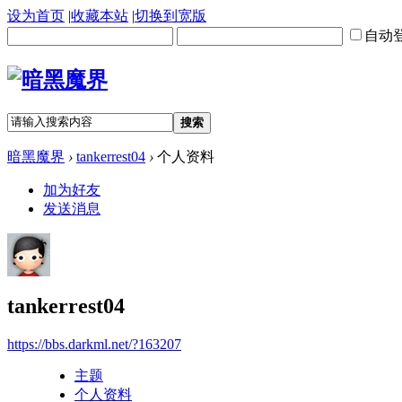
设为首页
|
收藏本站
|
切换到宽版
自动
搜索
暗黑魔界
›
tankerrest04
›
个人资料
加为好友
发送消息
tankerrest04
https://bbs.darkml.net/?163207
主题
个人资料