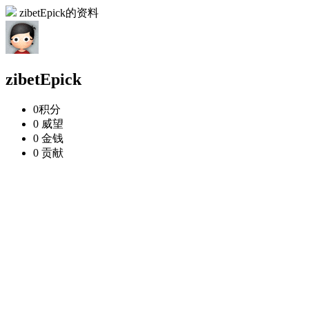
zibetEpick的资料
zibetEpick
0
积分
0
威望
0
金钱
0
贡献