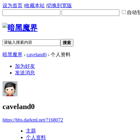
设为首页
|
收藏本站
|
切换到宽版
自动
搜索
暗黑魔界
›
caveland0
›
个人资料
加为好友
发送消息
caveland0
https://bbs.darkml.net/?168072
主题
个人资料