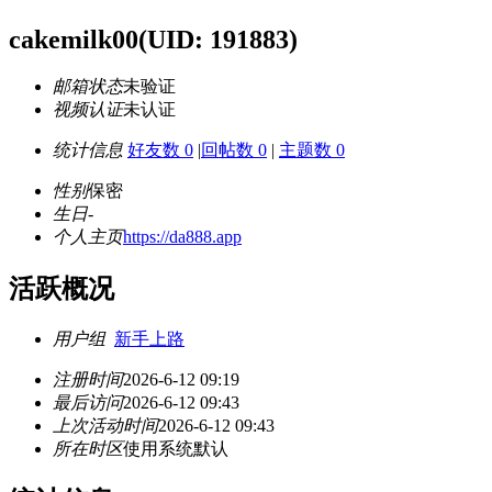
cakemilk00
(UID: 191883)
邮箱状态
未验证
视频认证
未认证
统计信息
好友数 0
|
回帖数 0
|
主题数 0
性别
保密
生日
-
个人主页
https://da888.app
活跃概况
用户组
新手上路
注册时间
2026-6-12 09:19
最后访问
2026-6-12 09:43
上次活动时间
2026-6-12 09:43
所在时区
使用系统默认