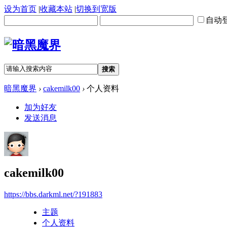
设为首页
|
收藏本站
|
切换到宽版
自动
搜索
暗黑魔界
›
cakemilk00
›
个人资料
加为好友
发送消息
cakemilk00
https://bbs.darkml.net/?191883
主题
个人资料