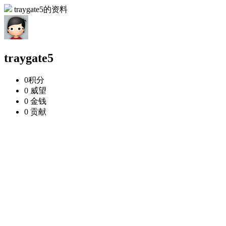
traygate5的资料
traygate5
0
积分
0
威望
0
金钱
0
贡献