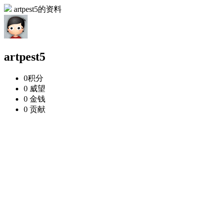
artpest5的资料
artpest5
0
积分
0
威望
0
金钱
0
贡献