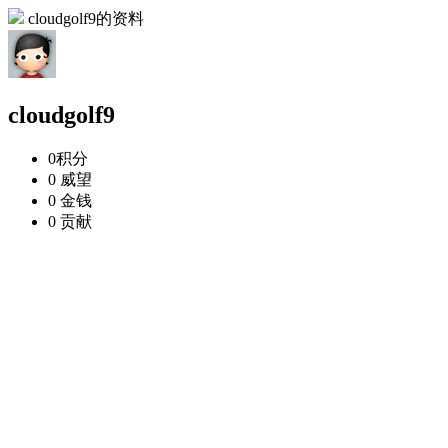
cloudgolf9的资料
cloudgolf9
0
积分
0
威望
0
金钱
0
贡献