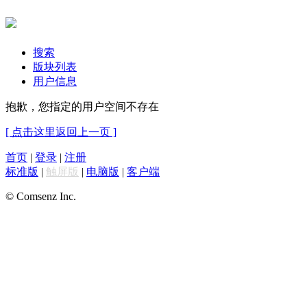
搜索
版块列表
用户信息
抱歉，您指定的用户空间不存在
[ 点击这里返回上一页 ]
首页
|
登录
|
注册
标准版
|
触屏版
|
电脑版
|
客户端
© Comsenz Inc.