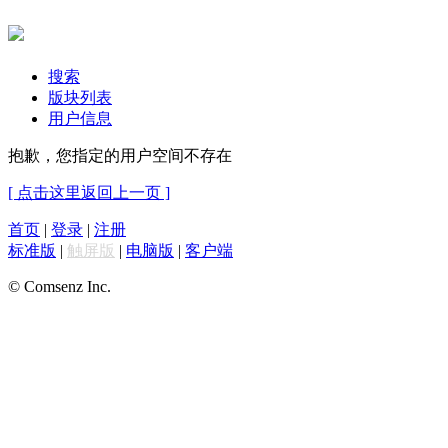
搜索
版块列表
用户信息
抱歉，您指定的用户空间不存在
[ 点击这里返回上一页 ]
首页
|
登录
|
注册
标准版
|
触屏版
|
电脑版
|
客户端
© Comsenz Inc.