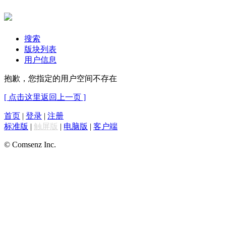
搜索
版块列表
用户信息
抱歉，您指定的用户空间不存在
[ 点击这里返回上一页 ]
首页
|
登录
|
注册
标准版
|
触屏版
|
电脑版
|
客户端
© Comsenz Inc.