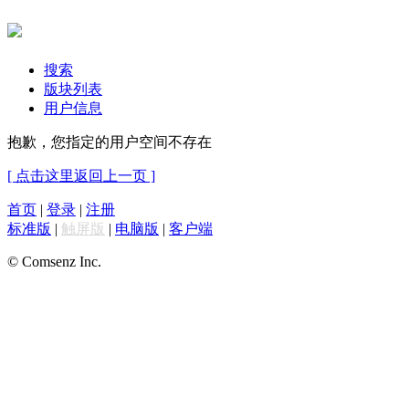
搜索
版块列表
用户信息
抱歉，您指定的用户空间不存在
[ 点击这里返回上一页 ]
首页
|
登录
|
注册
标准版
|
触屏版
|
电脑版
|
客户端
© Comsenz Inc.