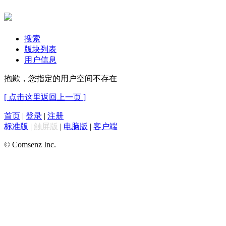
搜索
版块列表
用户信息
抱歉，您指定的用户空间不存在
[ 点击这里返回上一页 ]
首页
|
登录
|
注册
标准版
|
触屏版
|
电脑版
|
客户端
© Comsenz Inc.