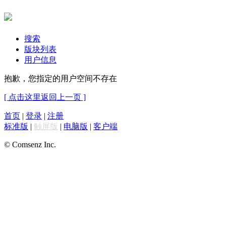
搜索
版块列表
用户信息
抱歉，您指定的用户空间不存在
[ 点击这里返回上一页 ]
首页
|
登录
|
注册
标准版
|
触屏版
|
电脑版
|
客户端
© Comsenz Inc.