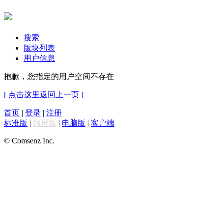
搜索
版块列表
用户信息
抱歉，您指定的用户空间不存在
[ 点击这里返回上一页 ]
首页
|
登录
|
注册
标准版
|
触屏版
|
电脑版
|
客户端
© Comsenz Inc.