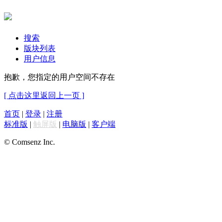
搜索
版块列表
用户信息
抱歉，您指定的用户空间不存在
[ 点击这里返回上一页 ]
首页
|
登录
|
注册
标准版
|
触屏版
|
电脑版
|
客户端
© Comsenz Inc.