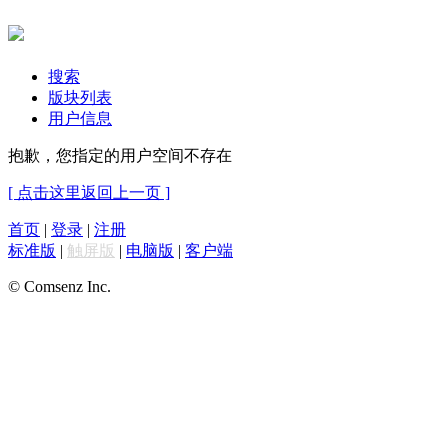
搜索
版块列表
用户信息
抱歉，您指定的用户空间不存在
[ 点击这里返回上一页 ]
首页
|
登录
|
注册
标准版
|
触屏版
|
电脑版
|
客户端
© Comsenz Inc.