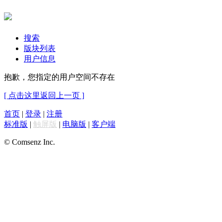
搜索
版块列表
用户信息
抱歉，您指定的用户空间不存在
[ 点击这里返回上一页 ]
首页
|
登录
|
注册
标准版
|
触屏版
|
电脑版
|
客户端
© Comsenz Inc.