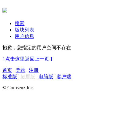
搜索
版块列表
用户信息
抱歉，您指定的用户空间不存在
[ 点击这里返回上一页 ]
首页
|
登录
|
注册
标准版
|
触屏版
|
电脑版
|
客户端
© Comsenz Inc.