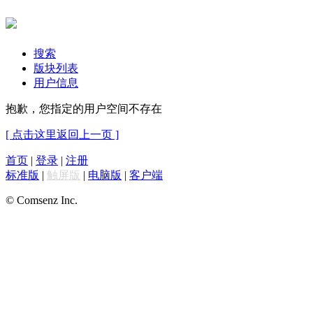
搜索
版块列表
用户信息
抱歉，您指定的用户空间不存在
[ 点击这里返回上一页 ]
首页
|
登录
|
注册
标准版
|
触屏版
|
电脑版
|
客户端
© Comsenz Inc.