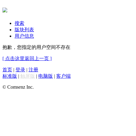
搜索
版块列表
用户信息
抱歉，您指定的用户空间不存在
[ 点击这里返回上一页 ]
首页
|
登录
|
注册
标准版
|
触屏版
|
电脑版
|
客户端
© Comsenz Inc.