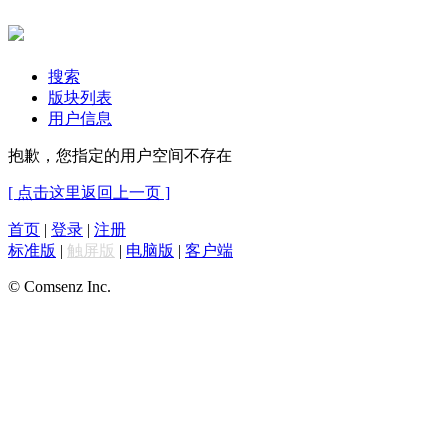
搜索
版块列表
用户信息
抱歉，您指定的用户空间不存在
[ 点击这里返回上一页 ]
首页
|
登录
|
注册
标准版
|
触屏版
|
电脑版
|
客户端
© Comsenz Inc.