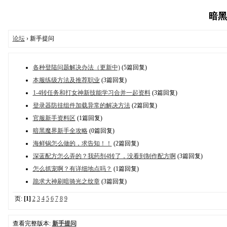
暗黑魔
论坛
› 新手提问
各种登陆问题解决办法（更新中)
(5篇回复)
本服练级方法及推荐职业
(3篇回复)
1-4转任务和打女神新技能学习合并一起资料
(3篇回复)
登录器防挂组件加载异常的解决方法
(2篇回复)
官服新手资料区
(1篇回复)
暗黑魔界新手全攻略
(0篇回复)
海鲜锅怎么做的，求告知！！
(2篇回复)
深蓝配方怎么弄的？我药剂4转了，没看到制作配方啊
(3篇回复)
怎么抓宠啊？有详细地点吗？
(1篇回复)
跪求大神刷暗骑光之纹章
(3篇回复)
页:
[1]
2
3
4
5
6
7
8
9
查看完整版本:
新手提问