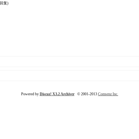
篇回复)
Powered by
Discuz! X3.2 Archiver
© 2001-2013
Comsenz Inc.