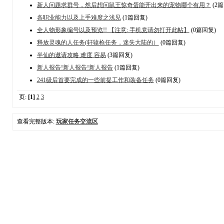
新人问题求群号，然后想问鼠王惊奇蛋能开出来的宠物哪个有用？
(2
各职业能力以及上手难度之浅见
(1篇回复)
全人物形象编号以及预览!! 【注意: 手机党请勿打开此帖】
(0篇回复)
释放灵魂的人任务(轩辕枪任务，迷失大陆的）
(0篇回复)
半仙的邀请攻略 难度 容易
(3篇回复)
新人报告!新人报告!新人报告
(1篇回复)
241级后首要完成的一些前提工作和装备任务
(0篇回复)
页:
[1]
2
3
查看完整版本:
玩家任务交流区