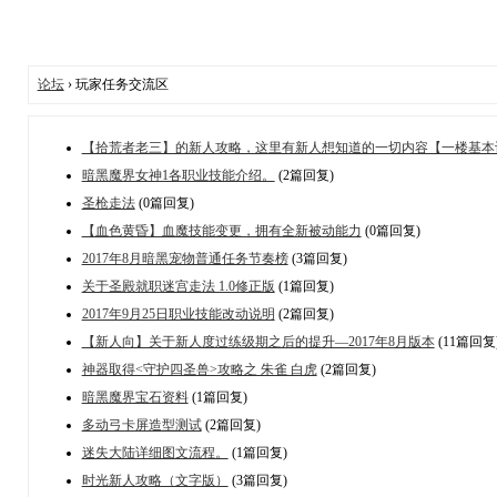
论坛
› 玩家任务交流区
【拾荒者老三】的新人攻略，这里有新人想知道的一切内容【一楼基本
暗黑魔界女神1各职业技能介绍。
(2篇回复)
圣枪走法
(0篇回复)
【血色黄昏】血魔技能变更，拥有全新被动能力
(0篇回复)
2017年8月暗黑宠物普通任务节奏榜
(3篇回复)
关于圣殿就职迷宫走法 1.0修正版
(1篇回复)
2017年9月25日职业技能改动说明
(2篇回复)
【新人向】关于新人度过练级期之后的提升—2017年8月版本
(11篇回复
神器取得<守护四圣兽>攻略之 朱雀 白虎
(2篇回复)
暗黑魔界宝石资料
(1篇回复)
多动弓卡屏造型测试
(2篇回复)
迷失大陆详细图文流程。
(1篇回复)
时光新人攻略（文字版）
(3篇回复)