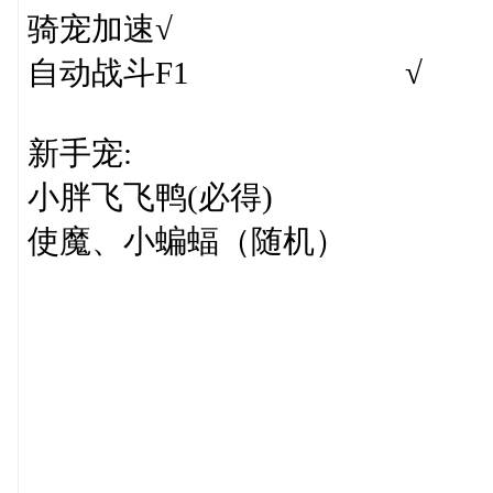
骑宠加速√
自动战斗F1 √
新手宠:
小胖飞飞鸭(必得)
使魔、小蝙蝠（随机）