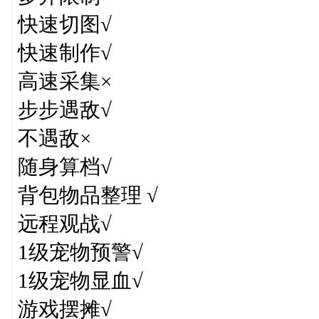
快速切图√
快速制作√
高速采集×
步步遇敌√
不遇敌×
随身算档√
背包物品整理 √
远程观战√
1级宠物预警√
1级宠物显血√
游戏摆摊√