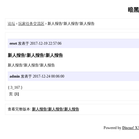
暗黑魔
论坛
›
玩家任务交流区
› 新人报告!新人报告!新人报告
eeset
发表于 2017-12-19 22:57:06
新人报告!新人报告!新人报告
新人报告!新人报告!新人报告
admin
发表于 2017-12-24 00:06:00
{:3_167:}
页:
[1]
查看完整版本:
新人报告!新人报告!新人报告
Powered by
Discuz! X3