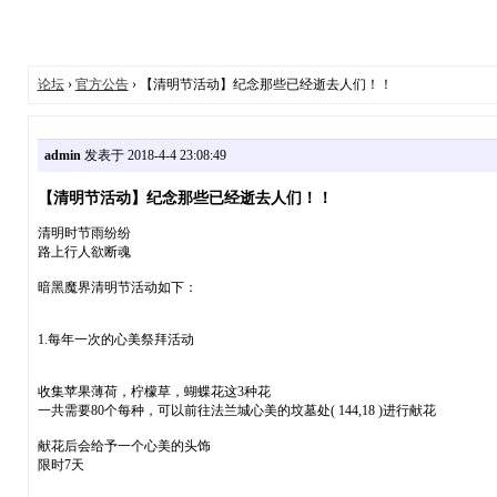
论坛
›
官方公告
› 【清明节活动】纪念那些已经逝去人们！！
admin
发表于 2018-4-4 23:08:49
【清明节活动】纪念那些已经逝去人们！！
清明时节雨纷纷
路上行人欲断魂
暗黑魔界清明节活动如下：
1.每年一次的心美祭拜活动
收集苹果薄荷，柠檬草，蝴蝶花这3种花
一共需要80个每种，可以前往法兰城心美的坟墓处( 144,18 )进行献花
献花后会给予一个心美的头饰
限时7天