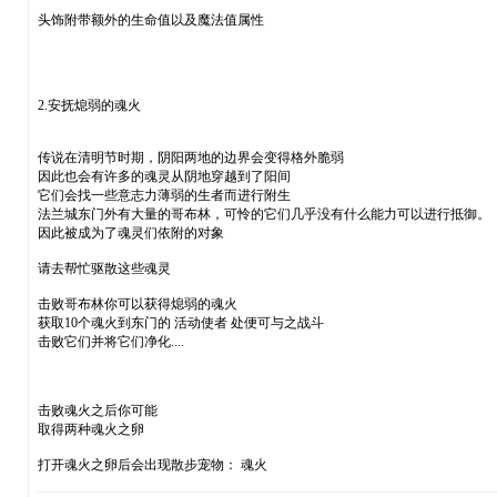
头饰附带额外的生命值以及魔法值属性
2.安抚熄弱的魂火
传说在清明节时期，阴阳两地的边界会变得格外脆弱
因此也会有许多的魂灵从阴地穿越到了阳间
它们会找一些意志力薄弱的生者而进行附生
法兰城东门外有大量的哥布林，可怜的它们几乎没有什么能力可以进行抵御。
因此被成为了魂灵们依附的对象
请去帮忙驱散这些魂灵
击败哥布林你可以获得熄弱的魂火
获取10个魂火到东门的 活动使者 处便可与之战斗
击败它们并将它们净化....
击败魂火之后你可能
取得两种魂火之卵
打开魂火之卵后会出现散步宠物： 魂火