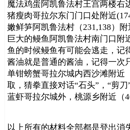
魔法鸡蛋阿凯鲁法村王宫两楼右
猪瘦肉哥拉尔东门门口处附近(174
嫩鲜笋阿凯鲁法村（231,138）
巨大的鳗鱼阿凯鲁法村南门口附近池
鱼的时候鳗鱼有可能会逃走，记
酱油就是普通的酱油，记得一次
单钳螃蟹哥拉尔城内西沙滩附近（8
取，猜拳直接对话“石头”，“剪刀”
蓝虾哥拉尔城外，桃源乡附近（40
以上所有的材料全部都是登出消