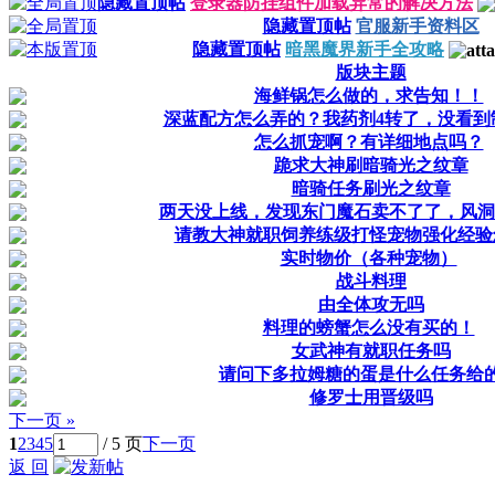
隐藏置顶帖
登录器防挂组件加载异常的解决方法
隐藏置顶帖
官服新手资料区
隐藏置顶帖
暗黑魔界新手全攻略
版块主题
海鲜锅怎么做的，求告知！！
深蓝配方怎么弄的？我药剂4转了，没看到
怎么抓宠啊？有详细地点吗？
跪求大神刷暗骑光之纹章
暗骑任务刷光之纹章
两天没上线，发现东门魔石卖不了了，风洞
请教大神就职饲养练级打怪宠物强化经验
实时物价（各种宠物）
战斗料理
由全体攻无吗
料理的螃蟹怎么没有买的！
女武神有就职任务吗
请问下多拉姆糖的蛋是什么任务给
修罗士用晋级吗
下一页 »
1
2
3
4
5
/ 5 页
下一页
返 回