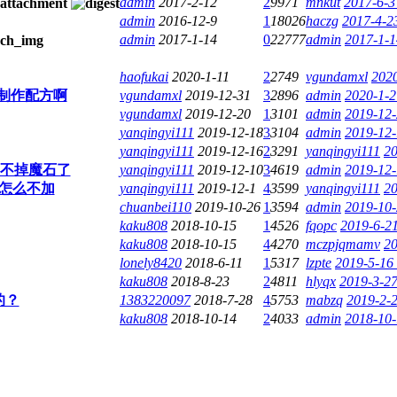
admin
2017-2-12
2
9971
mnkut
2017-6-3
admin
2016-12-9
1
18026
haczg
2017-4-2
admin
2017-1-14
0
22777
admin
2017-1-1
haofukai
2020-1-11
2
2749
vgundamxl
2020
制作配方啊
vgundamxl
2019-12-31
3
2896
admin
2020-1-2
vgundamxl
2019-12-20
1
3101
admin
2019-12-
yanqingyi111
2019-12-18
3
3104
admin
2019-12-
yanqingyi111
2019-12-16
2
3291
yanqingyi111
20
不掉魔石了
yanqingyi111
2019-12-10
3
4619
admin
2019-12-
怎么不加
yanqingyi111
2019-12-1
4
3599
yanqingyi111
20
chuanbei110
2019-10-26
1
3594
admin
2019-10-
kaku808
2018-10-15
1
4526
fqopc
2019-6-2
kaku808
2018-10-15
4
4270
mczpjqmamv
20
lonely8420
2018-6-11
1
5317
lzpte
2019-5-16
kaku808
2018-8-23
2
4811
hlyqx
2019-3-27
的？
1383220097
2018-7-28
4
5753
mabzq
2019-2-
kaku808
2018-10-14
2
4033
admin
2018-10-