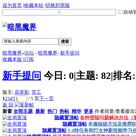
设为首页
|
收藏本站
|
切换到宽版
自动
搜索
暗黑魔界
»
论坛
›
暗黑魔界
›
新手提问
收藏本版
|
订阅
新手提问
今日:
0
|
主题:
82
|
排名
版主:
花弄影
,
苦工
1
2
3
4
5
/ 5 页
下一页
返 回
新窗
全部主题
最新
热门
热帖
精华
更多
作者
回复/查看
最后
隐藏置顶帖
各种登陆问题解决办法（更
隐藏置顶帖
本服练级方法及推荐
隐藏置顶帖
1-4转任务和打女神新技能学习